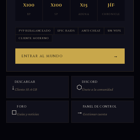
x100
x100
x15
HF
XP
SP
ADENA
CHRONICLE
PVP REBALANCEADO
EPIC RAIDS
ANTI-CHEAT
SIN WIPE
CLIENTE MODERNO
→
ENTRAR AL MUNDO
DESCARGAR
DISCORD
↓
⬡
Cliente 10.4 GB
Únete a la comunidad
FORO
PANEL DE CONTROL
◻
→
Guías y noticias
Gestionar cuenta