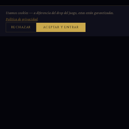
Usamos cookies — a diferencia del drop del juego, estas están garantizadas.
Política de privacidad
.
RECHAZAR
ACEPTAR Y ENTRAR
x100
24/7
RATE XP
DISPONIBLE
Sin Wipe
ECONOMÍA PERMANENTE