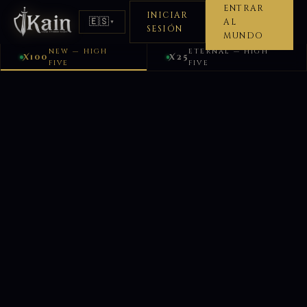
ENTRAR
INICIAR
🇪🇸
AL
▼
SESIÓN
MUNDO
NEW — HIGH
ETERNAL — HIGH
X100
X25
FIVE
FIVE