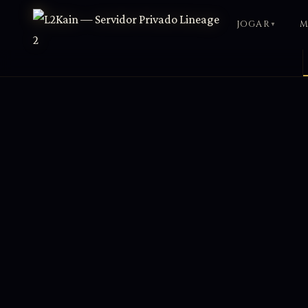
JOGAR
▼
BAIXAR CLIENT
CLASS
Baixe o jogo (10.4 GB)
RECU
CRIAR CONTA
O que tor
Registre seu nome de herói
EVEN
PAINEL DE CONTROLE
Sieges, ra
Gerencie sua conta