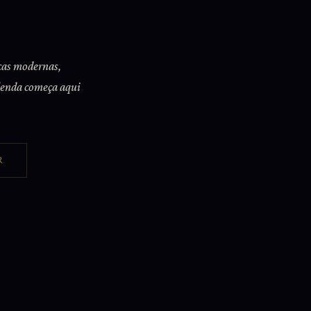
icas modernas,
lenda começa aqui
R