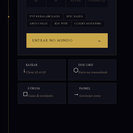
XP
SP
ADENA
CHRONICLE
PVP REBALANCEADO
EPIC RAIDS
ANTI-CHEAT
SEM WIPE
CLIENT MODERNO
→
ENTRAR NO MUNDO
BAIXAR
DISCORD
↓
⬡
Client 10.4 GB
Entre na comunidade
FÓRUM
PAINEL
◻
→
Guias & novidades
Gerenciar conta