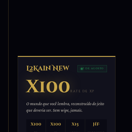
L2Kain New
7 DE AGOSTO
x100
RATE DE XP
O mundo que você lembra, reconstruído do jeito
que deveria ser. Sem wipe, jamais.
x100
x100
x15
HF