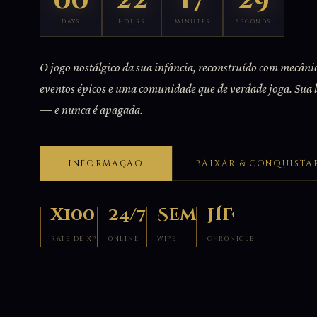
00
22
17
28
DAYS
HOURS
MINUTES
SECONDS
O jogo nostálgico da sua infância, reconstruído com mecân
eventos épicos e uma comunidade que de verdade joga. Sua 
— e nunca é apagada.
INFORMAÇÃO
BAIXAR & CONQUISTA
x100
24/7
Sem
HF
RATE DE XP
ONLINE
WIPE
CHRONICLE